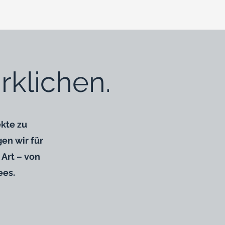
klichen.
kte zu
en wir für
Art – von
ees.