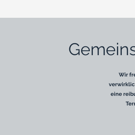
Gemeins
Wir fr
verwirkli
eine rei
Ter