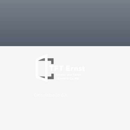
Dieselstraße 6A
Salzbergen
48499
Telefon:
Juri Ernst: +49 1514 6363426